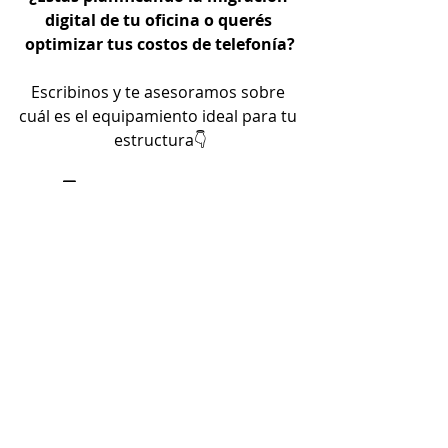
digital de tu oficina o querés 
optimizar tus costos de telefonía?
Escribinos y te asesoramos sobre 
cuál es el equipamiento ideal para tu 
estructura👇
💻 
www.handcell.com.ar
📞 11 5217-0876
💬 11 6535-7186
📩 
info@handcell.com.ar
¡Envíos a todo el país!🛵📦