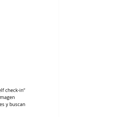
f check-in” 
 imagen 
es y buscan 