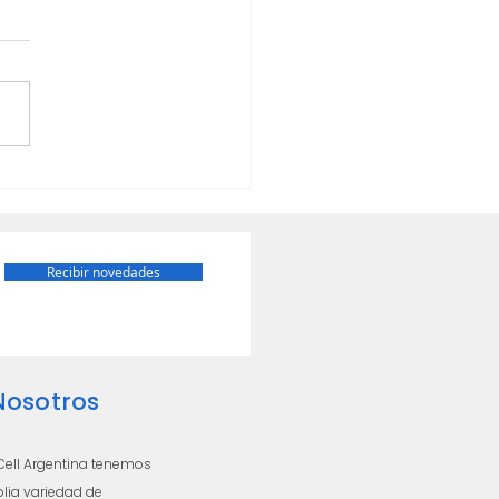
de depender de conectividad
❌Monitoreo remoto mediante
TE📡
Recibir novedades
Nosotros
ell Argentina tenemos
ia variedad de