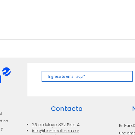
📞FXS vs. FXO: ¿Qué son y cómo te
Dejá 
ayudan a ahorrar en telefonía?
local
red L
Contacto
el
ntina
25 de Mayo 332 Piso 4
En HandC
 y
info@handcell.com.ar
una ampl