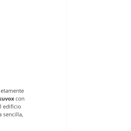
letamente 
kuvox
 con 
 edificio 
sencilla, 