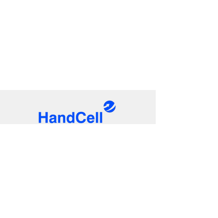
Con más de 20 años en el mercado,
Hand Cell Argentina importa en forma
directa y brinda garantía de
productos. Además cuenta con un
departamento técnico que brinda
servicios de preventa, instalación y