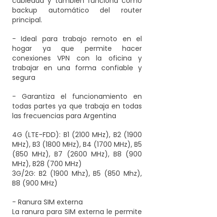
cableada y también funciona como
backup automático del router
principal.
- Ideal para trabajo remoto en el
hogar ya que permite hacer
conexiones VPN con la oficina y
trabajar en una forma confiable y
segura
- Garantiza el funcionamiento en
todas partes ya que trabaja en todas
las frecuencias para Argentina
4G (LTE-FDD): B1 (2100 MHz), B2 (1900
MHz), B3 (1800 MHz), B4 (1700 MHz), B5
(850 MHz), B7 (2600 MHz), B8 (900
MHz), B28 (700 MHz)
3G/2G: B2 (1900 Mhz), B5 (850 Mhz),
B8 (900 MHz)
- Ranura SIM externa
La ranura para SIM externa le permite