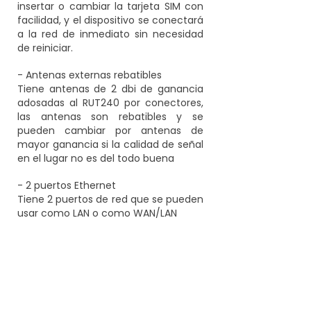
insertar o cambiar la tarjeta SIM con
facilidad, y el dispositivo se conectará
a la red de inmediato sin necesidad
de reiniciar.
- Antenas externas rebatibles
Tiene antenas de 2 dbi de ganancia
adosadas al RUT240 por conectores,
las antenas son rebatibles y se
pueden cambiar por antenas de
mayor ganancia si la calidad de señal
en el lugar no es del todo buena
- 2 puertos Ethernet
Tiene 2 puertos de red que se pueden
usar como LAN o como WAN/LAN
- Administración remota RMS
Con la asistencia total del sistema de
gestión remota centralizado de
Teltonika , podrá acceder y controlar
todos sus enrutadores en una única
plataforma.