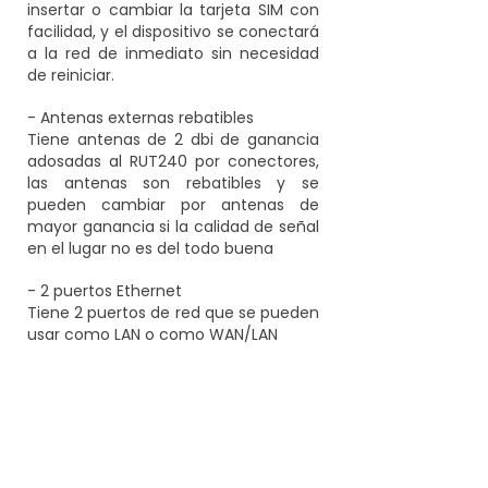
insertar o cambiar la tarjeta SIM con
facilidad, y el dispositivo se conectará
a la red de inmediato sin necesidad
de reiniciar.
- Antenas externas rebatibles
Tiene antenas de 2 dbi de ganancia
adosadas al RUT240 por conectores,
las antenas son rebatibles y se
pueden cambiar por antenas de
mayor ganancia si la calidad de señal
en el lugar no es del todo buena
- 2 puertos Ethernet
Tiene 2 puertos de red que se pueden
usar como LAN o como WAN/LAN
- Administración remota RMS
Con la asistencia total del sistema de
gestión remota centralizado de
Teltonika , podrá acceder y controlar
todos sus enrutadores en una única
plataforma.