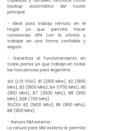
cableada y también funciona como
backup automático del router
principal.
- Ideal para trabajo remoto en el
hogar ya que permite hacer
conexiones VPN con la oficina y
trabajar en una forma confiable y
segura
- Garantiza el funcionamiento en
todas partes ya que trabaja en todas
las frecuencias para Argentina
4G (LTE-FDD): B1 (2100 MHz), B2 (1900
MHz), B3 (1800 MHz), B4 (1700 MHz), B5
(850 MHz), B7 (2600 MHz), B8 (900
MHz), B28 (700 MHz)
3G/2G: B2 (1900 Mhz), B5 (850 Mhz),
B8 (900 MHz)
- Ranura SIM externa
La ranura para SIM externa le permite