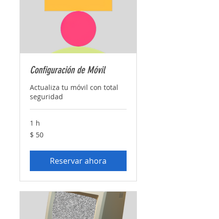
Configuración de Móvil
Actualiza tu móvil con total
seguridad
1 h
50
$ 50
pesos
argentinos
Reservar ahora