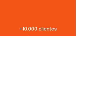
+10.000 clientes
confían en Robustel
Con más de 20 años en el mercado,
Hand Cell Argentina importa en forma
directa y brinda garantía de
productos. Además cuenta con un
departamento técnico que brinda