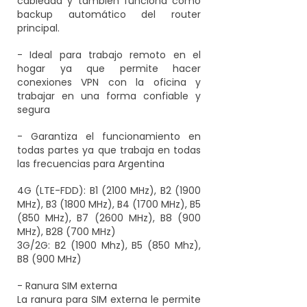
cableada y también funciona como
backup automático del router
principal.
- Ideal para trabajo remoto en el
hogar ya que permite hacer
conexiones VPN con la oficina y
trabajar en una forma confiable y
segura
- Garantiza el funcionamiento en
todas partes ya que trabaja en todas
las frecuencias para Argentina
4G (LTE-FDD): B1 (2100 MHz), B2 (1900
MHz), B3 (1800 MHz), B4 (1700 MHz), B5
(850 MHz), B7 (2600 MHz), B8 (900
MHz), B28 (700 MHz)
3G/2G: B2 (1900 Mhz), B5 (850 Mhz),
B8 (900 MHz)
- Ranura SIM externa
La ranura para SIM externa le permite