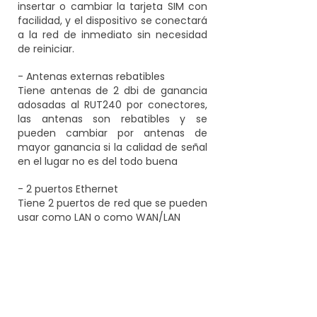
insertar o cambiar la tarjeta SIM con
facilidad, y el dispositivo se conectará
a la red de inmediato sin necesidad
de reiniciar.
- Antenas externas rebatibles
Tiene antenas de 2 dbi de ganancia
adosadas al RUT240 por conectores,
las antenas son rebatibles y se
pueden cambiar por antenas de
mayor ganancia si la calidad de señal
en el lugar no es del todo buena
- 2 puertos Ethernet
Tiene 2 puertos de red que se pueden
usar como LAN o como WAN/LAN
- Administración remota RMS
Con la asistencia total del sistema de
gestión remota centralizado de
Teltonika , podrá acceder y controlar
todos sus enrutadores en una única
plataforma.